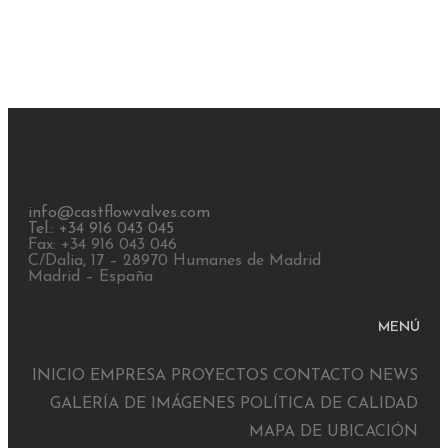
info@castflowvalves.com
Tel.: +34 916 043 045
Fax: +34 916 043 046
C/Dalia, 17 – 28970 Humanes de Madrid
Madrid – España
MENÚ
INICIO
EMPRESA
PROYECTOS
CONTACTO
NEWS
GALERÍA DE IMÁGENES
POLÍTICA DE CALIDAD
MAPA DE UBICACIÓN