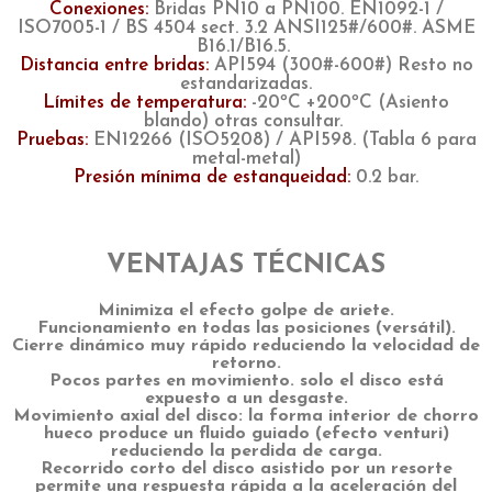
Conexiones:
Bridas PN10 a PN100. EN1092-1 /
ISO7005-1 / BS 4504 sect. 3.2 ANSI125#/600#. ASME
B16.1/B16.5.
Distancia entre bridas:
API594 (300#-600#) Resto no
estandarizadas.
Límites de temperatura:
-20ºC +200ºC (Asiento
blando) otras consultar.
Pruebas:
EN12266 (ISO5208) / API598. (Tabla 6 para
metal-metal)
Presión mínima de estanqueidad:
0.2 bar.
VENTAJAS TÉCNICAS
Minimiza el efecto golpe de ariete.
Funcionamiento en todas las posiciones (versátil).
Cierre dinámico muy rápido reduciendo la velocidad de
retorno.
Pocos partes en movimiento. solo el disco está
expuesto a un desgaste.
Movimiento axial del disco: la forma interior de chorro
hueco produce un fluido guiado (efecto venturi)
reduciendo la perdida de carga.
Recorrido corto del disco asistido por un resorte
permite una respuesta rápida a la aceleración del