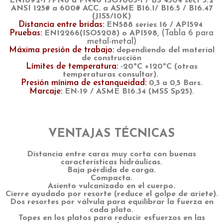
EN1092-1 /PN6 a PN40 ISO7005-1 / BS 4504 sect 3.2
ANSI 125# a 600# ACC. a ASME B16.1/ B16.5 / B16.47
(JIS5/10K)
Distancia entre bridas:
EN588 series 16 / API594
Pruebas:
(Tabla 6 para
EN12266(ISO5208) o API598,
metal-metal)
Máxima presión de trabajo:
dependiendo del material
de construcción
Límites de temperatura:
-20ºC +120ºC (otras
temperaturas consultar).
Presión mínima de estanqueidad:
0,3 a 0,5 Bars.
Marcaje:
EN-19 / ASME B16.34 (MSS Sp25).
VENTAJAS TÉCNICAS
Distancia entre caras muy corta con buenas
características hidráulicas.
Baja pérdida de carga.
Compacta.
Asiento vulcanizado en el cuerpo.
Cierre ayudado por resorte (reduce el golpe de ariete).
Dos resortes por válvula para equilibrar la fuerza en
cada plato.
Topes en los platos para reducir esfuerzos en las